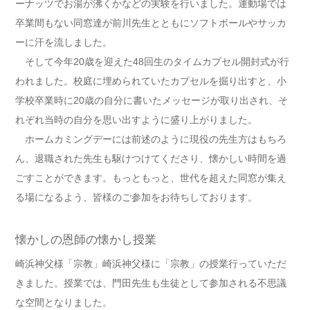
ーナッツでお湯が沸くかなどの実験を行いました。運動場では
卒業間もない同窓達が前川先生とともにソフトボールやサッカ
ーに汗を流しました。
そして今年20歳を迎えた48回生のタイムカプセル開封式が行
われました。校庭に埋められていたカプセルを掘り出すと、小
学校卒業時に20歳の自分に書いたメッセージが取り出され、そ
れぞれ当時の自分を思い出すように盛り上がりました。
ホームカミングデーには前述のように現役の先生方はもちろ
ん、退職された先生も駆けつけてくださり、懐かしい時間を過
ごすことができます。もっともっと、世代を超えた同窓が集え
る場になるよう、皆様のご参加をお待ちしております。
懐かしの恩師の懐かし授業
崎浜神父様「宗教」崎浜神父様に「宗教」の授業行っていただ
きました。授業では、門田先生も生徒として参加される不思議
な空間となりました。